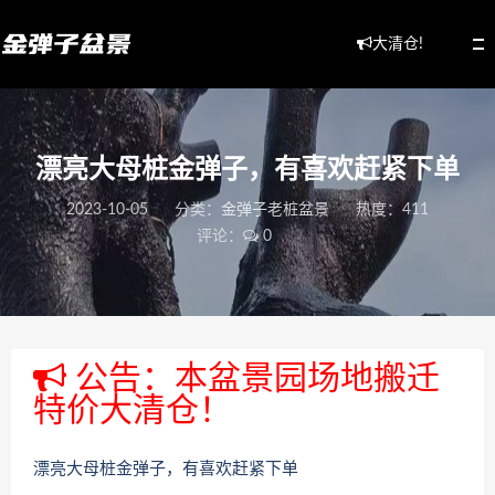
大清仓!
漂亮大母桩金弹子，有喜欢赶紧下单
2023-10-05
分类：
金弹子老桩盆景
热度：411
评论：
0
公告：本盆景园场地搬迁
特价大清仓！
漂亮大母桩金弹子，有喜欢赶紧下单