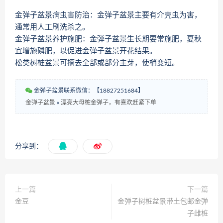
金弹子盆景病虫害防治：金弹子盆景主要有介壳虫为害，
通常用人工刷洗杀之。
金弹子盆景养护施肥：金弹子盆景生长期要常施肥，夏秋
宜增施磷肥，以促进金弹子盆景开花结果。
松类树桩盆景可摘去全部或部分主芽，使梢变短。
金弹子盆景联系微信：【18827251684】
金弹子盆景
»
漂亮大母桩金弹子，有喜欢赶紧下单
分享到：
上一篇
下一篇
金豆
金弹子树桩盆景带土包邮金弹
子雌桩