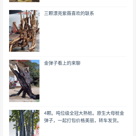
三颗漂亮紫薇喜欢的联系
金弹子看上的来聊
4颗。吨位级全冠大熟桩。原生大母桩金
弹子，一起打包价格美丽，转车发货。