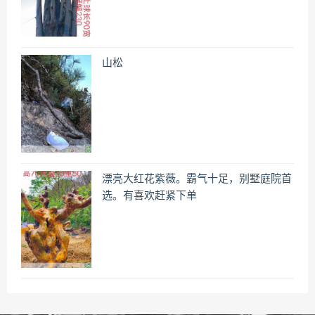
山松
漂亮大红花紫薇。霸气十足，别墅庭院首
选。有喜欢赶紧下单