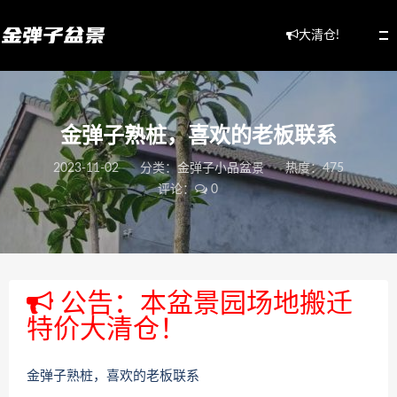
大清仓!
金弹子熟桩，喜欢的老板联系
2023-11-02
分类：
金弹子小品盆景
热度：475
评论：
0
公告：本盆景园场地搬迁
特价大清仓！
金弹子熟桩，喜欢的老板联系