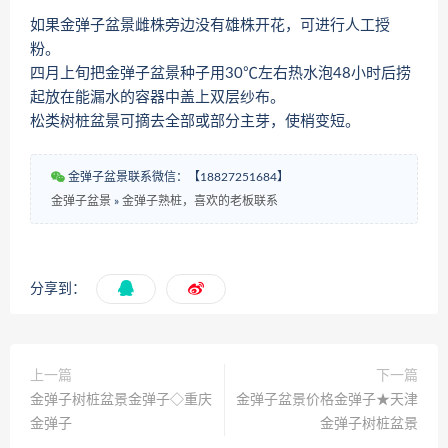
如果金弹子盆景雌株旁边没有雄株开花，可进行人工授
粉。
四月上旬把金弹子盆景种子用30℃左右热水泡48小时后捞
起放在能漏水的容器中盖上双层纱布。
松类树桩盆景可摘去全部或部分主芽，使梢变短。
金弹子盆景联系微信：【18827251684】
金弹子盆景
»
金弹子熟桩，喜欢的老板联系
分享到：
上一篇
下一篇
金弹子树桩盆景金弹子◇重庆
金弹子盆景价格金弹子★天津
金弹子
金弹子树桩盆景