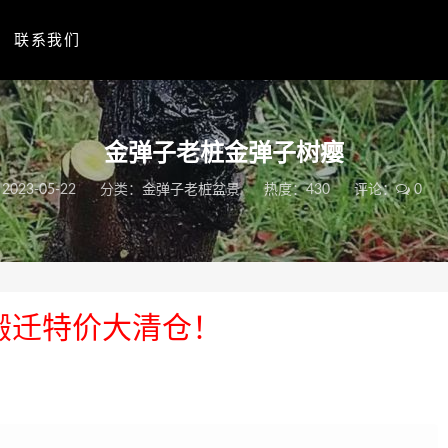
联系我们
金弹子老桩金弹子树瘿
2023-05-22
分类：
金弹子老桩盆景
热度：430
评论：
0
搬迁特价大清仓！