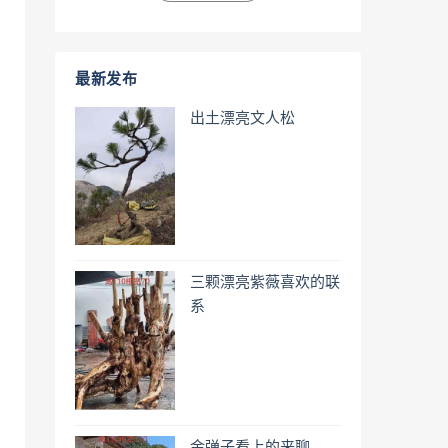
最新发布
出土漂亮文人松
三颗漂亮紫薇喜欢的联
系
金弹子看上的来聊