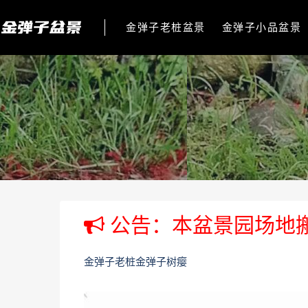
金弹子老桩盆景
金弹子小品盆景
公告：本盆景园场地
金弹子老桩金弹子树瘿