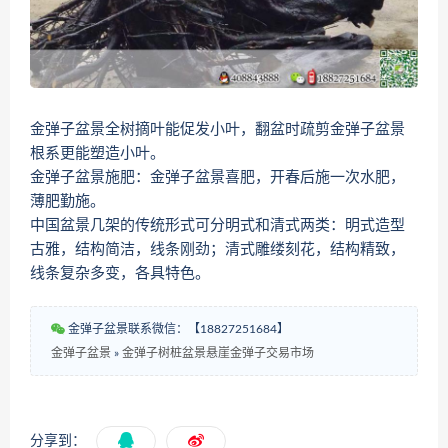
金弹子盆景全树摘叶能促发小叶，翻盆时疏剪金弹子盆景
根系更能塑造小叶。
金弹子盆景施肥：金弹子盆景喜肥，开春后施一次水肥，
薄肥勤施。
中国盆景几架的传统形式可分明式和清式两类：明式造型
古雅，结构简洁，线条刚劲；清式雕缕刻花，结构精致，
线条复杂多变，各具特色。
金弹子盆景联系微信：【18827251684】
金弹子盆景
»
金弹子树桩盆景悬崖金弹子交易市场
分享到：