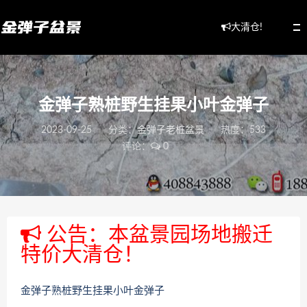
大清仓!
金弹子熟桩野生挂果小叶金弹子
2023-09-25
分类：
金弹子老桩盆景
热度：533
评论：
0
公告：本盆景园场地搬迁
特价大清仓！
金弹子熟桩野生挂果小叶金弹子