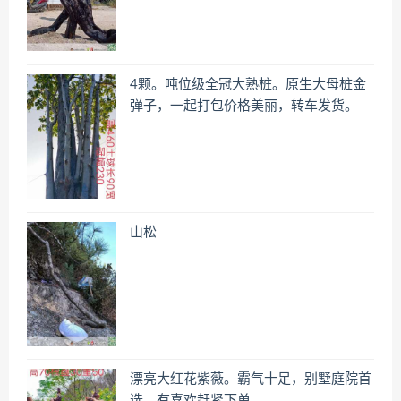
4颗。吨位级全冠大熟桩。原生大母桩金
弹子，一起打包价格美丽，转车发货。
山松
漂亮大红花紫薇。霸气十足，别墅庭院首
选。有喜欢赶紧下单