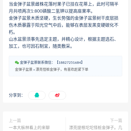
当金弹子盆景雌株花落时果子已挂在花蒂上，此时可隔半
月共喷两次1:800磷酸二氢钾以提高座果率。
金弹子盆景木质坚硬，生长势强的金弹子盆景树干皮层损
伤木质暴露于阳光空气中后，能够在表层发黑变硬碳化不
朽。
山水盆景须事先选定主题，并精心设计，根据主题选石、
加工，也可因石制宜，随类敷采。
金弹子盆景联系微信：【18827251684】
金弹子盆景
»
漂亮怪桩金弹子，有喜欢赶紧下单
分享到：
上一篇
下一篇
一本大枞林看上的来聊
漂亮提根坨坨怪桩金弹子。几