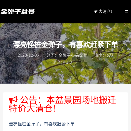
大清仓!
漂亮怪桩金弹子，有喜欢赶紧下单
2023-12-09
分类：
金弹子小品盆景
热度：677
评论：
0
公告：本盆景园场地搬迁
特价大清仓！
漂亮怪桩金弹子，有喜欢赶紧下单