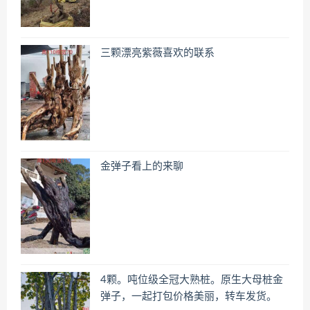
三颗漂亮紫薇喜欢的联系
金弹子看上的来聊
4颗。吨位级全冠大熟桩。原生大母桩金
弹子，一起打包价格美丽，转车发货。