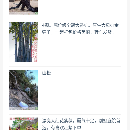
4颗。吨位级全冠大熟桩。原生大母桩金
弹子，一起打包价格美丽，转车发货。
山松
漂亮大红花紫薇。霸气十足，别墅庭院首
选。有喜欢赶紧下单