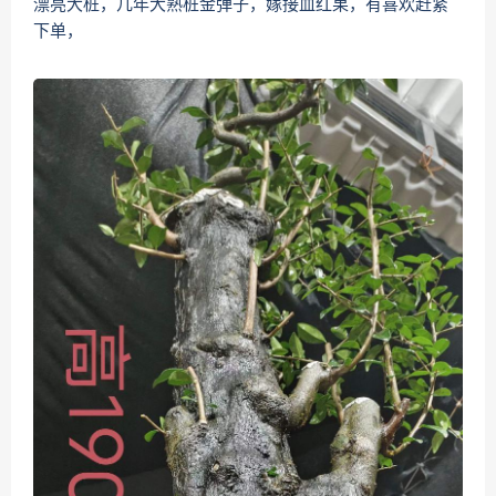
漂亮大桩，几年大熟桩金弹子，嫁接血红果，有喜欢赶紧
下单，