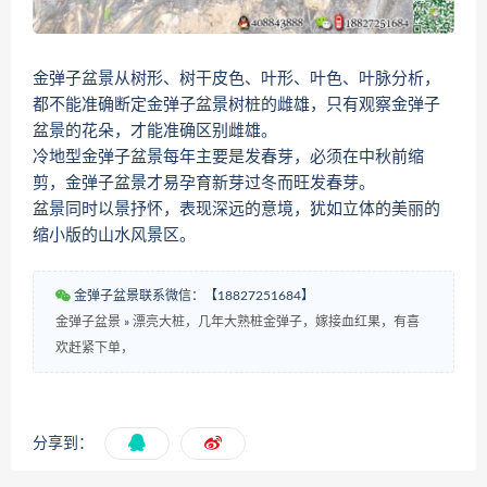
金弹子盆景从树形、树干皮色、叶形、叶色、叶脉分析，
都不能准确断定金弹子盆景树桩的雌雄，只有观察金弹子
盆景的花朵，才能准确区别雌雄。
冷地型金弹子盆景每年主要是发春芽，必须在中秋前缩
剪，金弹子盆景才易孕育新芽过冬而旺发春芽。
盆景同时以景抒怀，表现深远的意境，犹如立体的美丽的
缩小版的山水风景区。
金弹子盆景联系微信：【18827251684】
金弹子盆景
»
漂亮大桩，几年大熟桩金弹子，嫁接血红果，有喜
欢赶紧下单，
分享到：