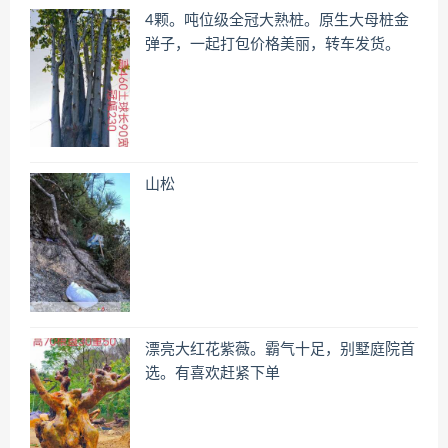
4颗。吨位级全冠大熟桩。原生大母桩金
弹子，一起打包价格美丽，转车发货。
山松
漂亮大红花紫薇。霸气十足，别墅庭院首
选。有喜欢赶紧下单