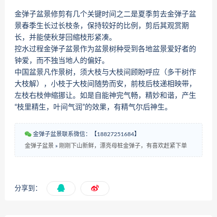
金弹子盆景修剪有几个关键时间之二是夏季剪去金弹子盆
景春季生长过长枝条，保持较好的比例，剪后其观赏期
长，并能使秋芽回缩枝形紧凑。
控水过程金弹子盆景作为盆景树种受到各地盆景爱好者的
钟爱，而不独当地人的偏好。
中国盆景凡作景树，须大枝与大枝间顾盼呼应（多干树作
大枝解），小枝于大枝间随势而安，前枝后枝递相映带，
左枝右枝伸缩挪让。如是自能神完气畅，精妙和谐，产生
“枝里精生，叶间气润”的效果，有精气尔后神生。
金弹子盆景联系微信：【18827251684】
金弹子盆景
»
刚刚下山新鲜，漂亮母桩金弹子，有喜欢赶紧下单
分享到：