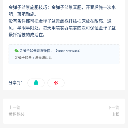
金弹子盆景施肥技巧：金弹子盆景喜肥，开春后施一次水
肥，薄肥勤施。
没有条件都可把金弹子盆景雌株扦插插床放在敞亮、通
风、半阴半阳处，每天用喷雾器喷雾四次可保证金弹子盆
景扦插技的成活在。
金弹子盆景联系微信：【18827251684】
金弹子盆景
»
漂亮映山红
分享到：
上一篇
下一篇
黄杨熟装
山松