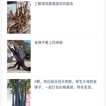
三颗漂亮紫薇喜欢的联系
金弹子看上的来聊
4颗。吨位级全冠大熟桩。原生大母桩金
弹子，一起打包价格美丽，转车发货。