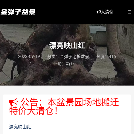
大清仓!
漂亮映山红
2023-09-19
分类：
金弹子老桩盆景
热度：415
评论：
0
公告：本盆景园场地搬迁
特价大清仓！
漂亮映山红