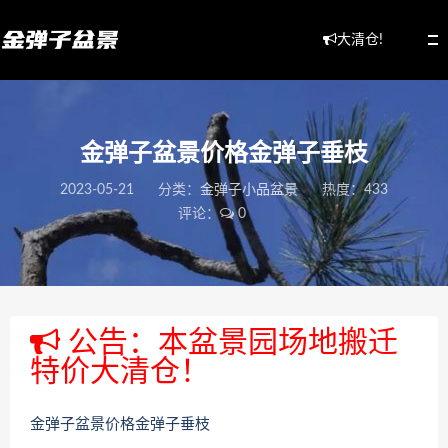
大清仓!
金弹子盆景价格金弹子垂枝
2023-05-21
分类：
金弹子小品盆景
热度：433
评论：
0
公告：本盆景园场地搬迁
特价大清仓！
金弹子盆景价格金弹子垂枝