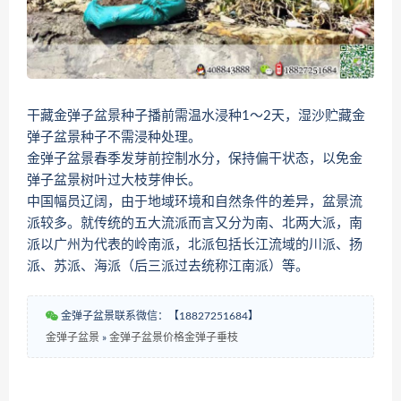
干藏金弹子盆景种子播前需温水浸种1～2天，湿沙贮藏金
弹子盆景种子不需浸种处理。
金弹子盆景春季发芽前控制水分，保持偏干状态，以免金
弹子盆景树叶过大枝芽伸长。
中国幅员辽阔，由于地域环境和自然条件的差异，盆景流
派较多。就传统的五大流派而言又分为南、北两大派，南
派以广州为代表的岭南派，北派包括长江流域的川派、扬
派、苏派、海派（后三派过去统称江南派）等。
金弹子盆景联系微信：【18827251684】
金弹子盆景
»
金弹子盆景价格金弹子垂枝