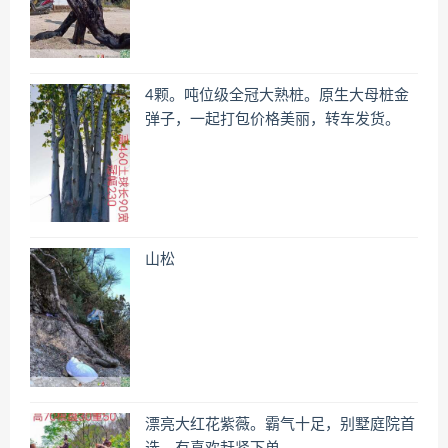
4颗。吨位级全冠大熟桩。原生大母桩金
弹子，一起打包价格美丽，转车发货。
山松
漂亮大红花紫薇。霸气十足，别墅庭院首