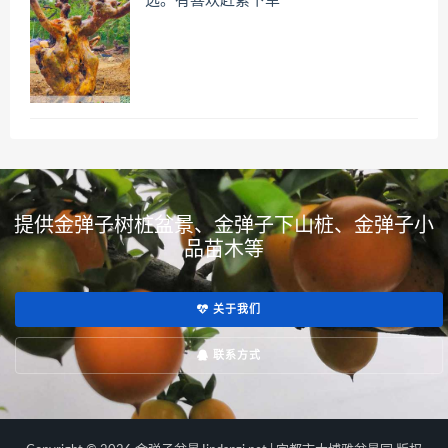
选。有喜欢赶紧下单
提供金弹子树桩盆景、金弹子下山桩、金弹子小
品苗木等
关于我们
联系方式