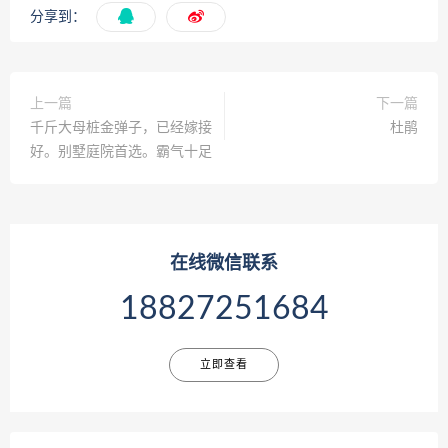
分享到：
上一篇
下一篇
千斤大母桩金弹子，已经嫁接
杜鹃
好。别墅庭院首选。霸气十足
在线微信联系
18827251684
立即查看