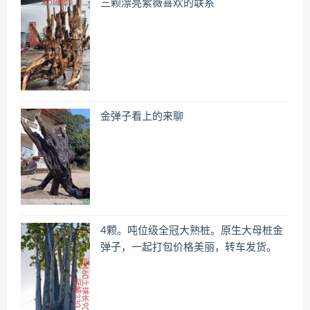
三颗漂亮紫薇喜欢的联系
金弹子看上的来聊
4颗。吨位级全冠大熟桩。原生大母桩金
弹子，一起打包价格美丽，转车发货。