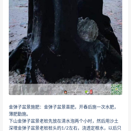
金弹子盆景施肥：金弹子盆景喜肥，开春后施一次水肥，
薄肥勤施。
下山金弹子盆景老桩先放在清水泡两个小时，然后用沙土
深埋金弹子盆景老桩桩头的1/2左右，浇透定根水，以后只