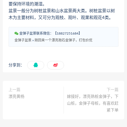
要保持环境的潮湿。
盆景一般分为树桩盆景和山水盆景两大类。树桩盆景以树
木为主要材料，又可分为观枝、观叶、观果和观花4类。
金弹子盆景联系微信：【18827251684】
金弹子盆景
»
刚回来一个漂亮抱石金弹子，打包价优
分享到：
上一篇
下一篇
漂亮黄杨
嫁接好，漂亮熟桩金弹子，下
山桩，金弹子母桩，有喜欢赶
紧下单