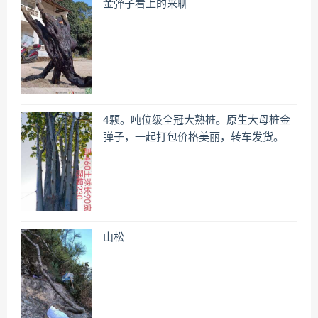
金弹子看上的来聊
4颗。吨位级全冠大熟桩。原生大母桩金
弹子，一起打包价格美丽，转车发货。
山松