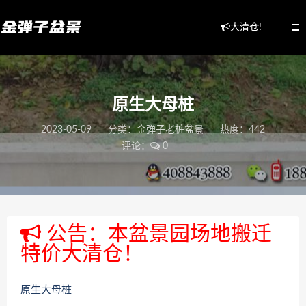
大清仓!
原生大母桩
2023-05-09
分类：
金弹子老桩盆景
热度：442
评论：
0
公告：本盆景园场地搬迁
特价大清仓！
原生大母桩