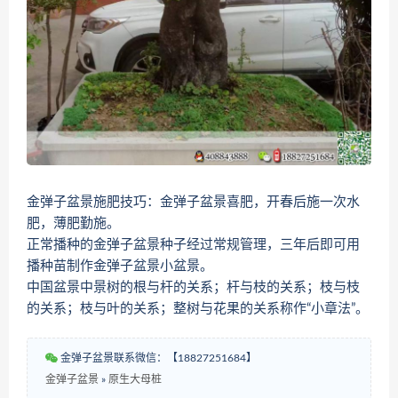
金弹子盆景施肥技巧：金弹子盆景喜肥，开春后施一次水
肥，薄肥勤施。
正常播种的金弹子盆景种子经过常规管理，三年后即可用
播种苗制作金弹子盆景小盆景。
中国盆景中景树的根与杆的关系；杆与枝的关系；枝与枝
的关系；枝与叶的关系；整树与花果的关系称作“小章法”。
金弹子盆景联系微信：【18827251684】
金弹子盆景
»
原生大母桩