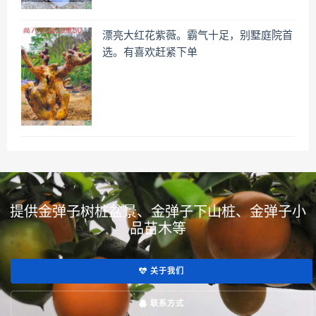
漂亮大红花紫薇。霸气十足，别墅庭院首
选。有喜欢赶紧下单
提供金弹子树桩盆景、金弹子下山桩、金弹子小
品苗木等
关于我们
联系方式