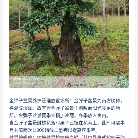
金弹子盆景养护管理放置场所：金弹子盆景为南方树种，
喜温暖湿润，故宜置金弹子盆景于温暖而阳光充足的场
所。金弹子盆景夏季宜稍加遮荫，冬季放入室内。
当金弹子盆景雌株花落时果子已挂在花蒂上，此时可隔半
月共喷两次1:800磷酸二氢钾以提高座果率。
盆景的规格：树桩盆景按树桩高矮（其中悬崖式按枝干伸