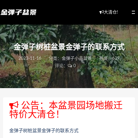
大清仓!
金弹子树桩盆景金弹子的联系方式
2023-11-16
分类：
金弹子小品盆景
热度：639
评论：
0
公告：本盆景园场地搬迁
特价大清仓！
金弹子树桩盆景金弹子的联系方式