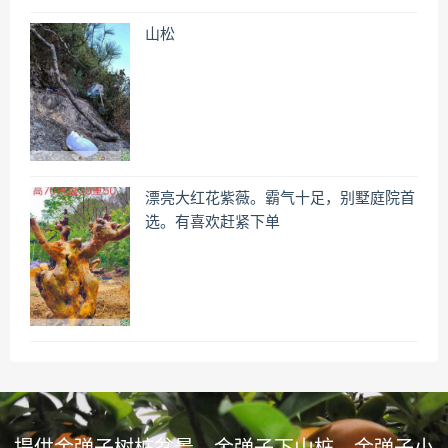
山松
漂亮大红花紫薇。霸气十足，别墅庭院首
选。有喜欢赶紧下单