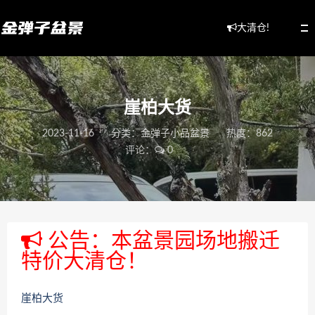
大清仓!
崖柏大货
2023-11-16
分类：
金弹子小品盆景
热度：862
评论：
0
公告：本盆景园场地搬迁
特价大清仓！
崖柏大货