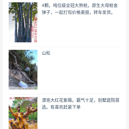
4颗。吨位级全冠大熟桩。原生大母桩金
弹子，一起打包价格美丽，转车发货。
山松
漂亮大红花紫薇。霸气十足，别墅庭院首
选。有喜欢赶紧下单