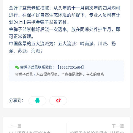
金弹子盆景老桩挖取：从头年的十一月到次年的四月均可
进行。在保护好自然生态环境的前提下，专业人员可有计
划的上山采挖金弹子盆景老桩。
金弹子盆景栽好后浇一次透水，放在阴凉处养护半月，即
可正常管理。
中国盆景的五大流派为：五大流派：岭南派、川派、扬
派、苏派、海派；
金弹子盆景联系微信：【18827251684】
金弹子盆景
»
东西漂亮得很，全身都是纹路，喜欢的联系
分享到：
上一篇
下一篇