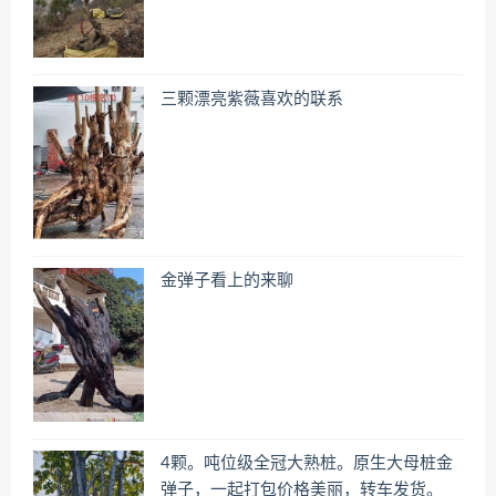
三颗漂亮紫薇喜欢的联系
金弹子看上的来聊
4颗。吨位级全冠大熟桩。原生大母桩金
弹子，一起打包价格美丽，转车发货。