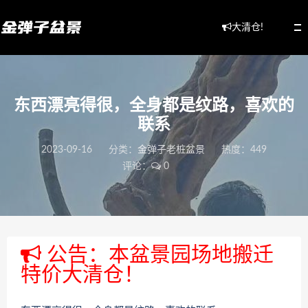
大清仓!
东西漂亮得很，全身都是纹路，喜欢的
联系
2023-09-16
分类：
金弹子老桩盆景
热度：449
评论：
0
公告：本盆景园场地搬迁
特价大清仓！