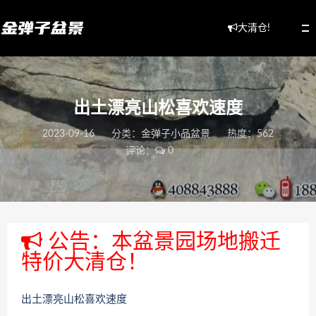
大清仓!
出土漂亮山松喜欢速度
2023-09-16
分类：
金弹子小品盆景
热度：562
评论：
0
公告：本盆景园场地搬迁
特价大清仓！
出土漂亮山松喜欢速度