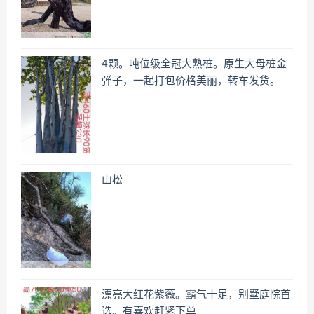
4颗。吨位级全冠大熟桩。原生大母桩金
弹子，一起打包价格美丽，转车发货。
山松
漂亮大红花紫薇。霸气十足，别墅庭院首
选。有喜欢赶紧下单