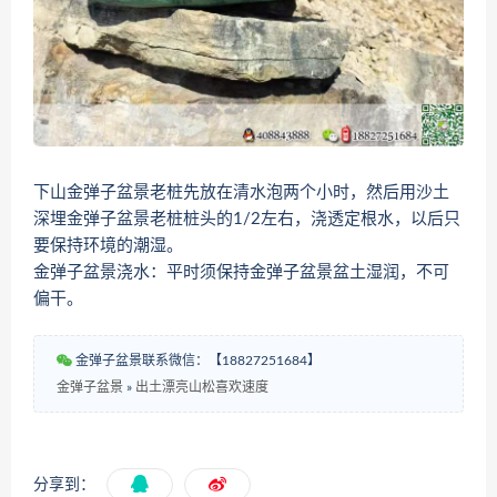
下山金弹子盆景老桩先放在清水泡两个小时，然后用沙土
深埋金弹子盆景老桩桩头的1/2左右，浇透定根水，以后只
要保持环境的潮湿。
金弹子盆景浇水：平时须保持金弹子盆景盆土湿润，不可
偏干。
金弹子盆景联系微信：【18827251684】
金弹子盆景
»
出土漂亮山松喜欢速度
分享到：