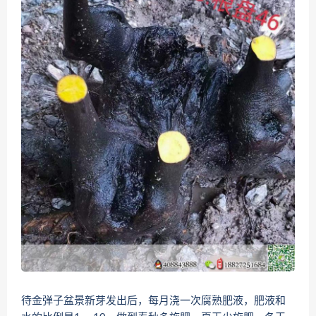
待金弹子盆景新芽发出后，每月浇一次腐熟肥液，肥液和