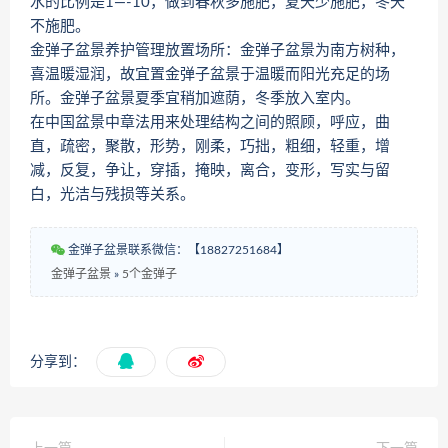
水的比例是1—-10，做到春秋多施肥，夏天少施肥，冬天
不施肥。
金弹子盆景养护管理放置场所：金弹子盆景为南方树种，
喜温暖湿润，故宜置金弹子盆景于温暖而阳光充足的场
所。金弹子盆景夏季宜稍加遮荫，冬季放入室内。
在中国盆景中章法用来处理结构之间的照顾，呼应，曲
直，疏密，聚散，形势，刚柔，巧拙，粗细，轻重，增
减，反复，争让，穿插，掩映，离合，变形，写实与留
白，光洁与残损等关系。
金弹子盆景联系微信：【18827251684】
金弹子盆景
»
5个金弹子
分享到：