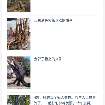
三颗漂亮紫薇喜欢的联系
金弹子看上的来聊
4颗。吨位级全冠大熟桩。原生大母桩金
弹子，一起打包价格美丽，转车发货。