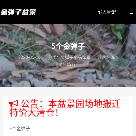
大清仓!
5个金弹子
2023-05-16
分类：
金弹子小品盆景
热度：386
评论：
0
公告：本盆景园场地搬迁
特价大清仓！
5个金弹子