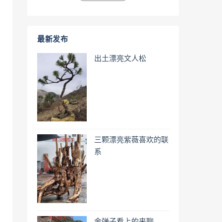
最新发布
出土漂亮文人松
三颗漂亮紫薇喜欢的联
系
金弹子看上的来聊