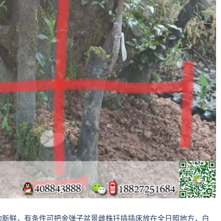
的新鲜，有条件可把金弹子盆景雌株扦插插床放在全日照地方，白