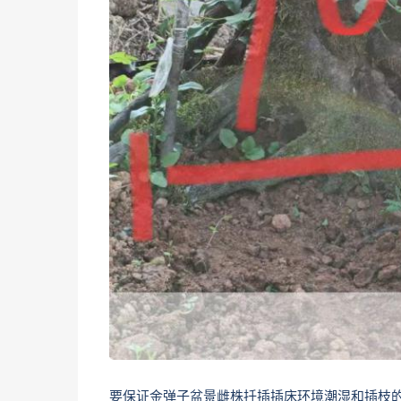
要保证金弹子盆景雌株扦插插床环境潮湿和插枝