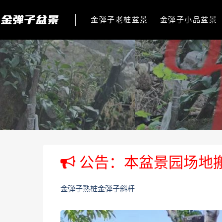
金弹子老桩盆景
金弹子小品盆景
公告：本盆景园场地
金弹子熟桩金弹子斜杆