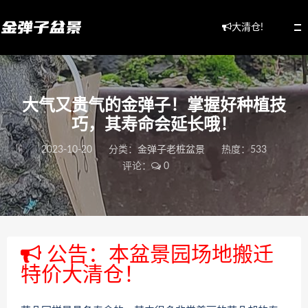
大清仓!
大气又贵气的金弹子！掌握好种植技
巧，其寿命会延长哦！
2023-10-20
分类：
金弹子老桩盆景
热度：533
评论：
0
公告：本盆景园场地搬迁
特价大清仓！