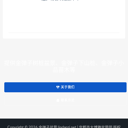
提供金弹子树桩盆景、金弹子下山桩、金弹子小
品苗木等
关于我们
联系方式
Copyright © 2026 金弹子盆景Jindanzi.net | 宜都市大博雅盆景园 版权