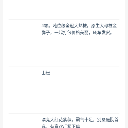
4颗。吨位级全冠大熟桩。原生大母桩金
弹子，一起打包价格美丽，转车发货。
山松
漂亮大红花紫薇。霸气十足，别墅庭院首
选。有喜欢赶紧下单