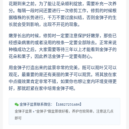
花期到来之前，为了能让花朵顺利绽放，需要补充一次养
分。每隔一段时间还要进行一次修剪工作，修剪的时候根
据植株的长势进行，千万不要过度纠结，否则金弹子的生
长就会受到影响，出现不开花的现象。
嫩芽长出的时候，修剪时一定要注意保护好嫩芽，那些已
经感染病害的或者没用的枝条一定要全部除去。正常来说
种植成功之后，大家需要等待三年以上才能看到金弹子的
花朵和果子，因此养活金弹子一定要有耐心。
用金弹子打造出来的盆景非常的完美，既可以观叶又可以
观花，最重要的是还有美丽的果子可以观赏。将其放在家
中点缀效果肯定非常不错，如果你也想让室内环境变得更
好，那就赶紧在家中培育金弹子吧。
金弹子盆景联系微信：【18827251684】
金弹子盆景
»
“金弹子”做盆景很好看，养护也较简单，注意这几点
即可