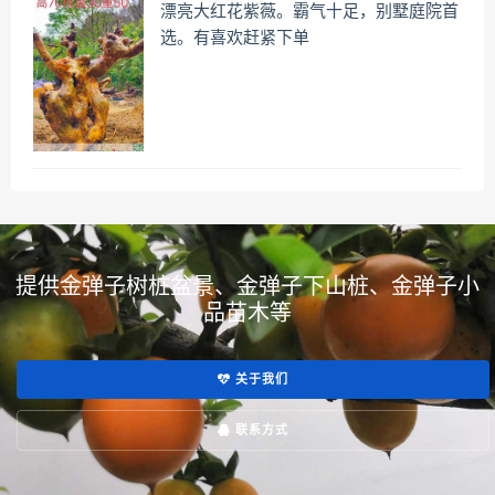
漂亮大红花紫薇。霸气十足，别墅庭院首
选。有喜欢赶紧下单
提供金弹子树桩盆景、金弹子下山桩、金弹子小
品苗木等
关于我们
联系方式