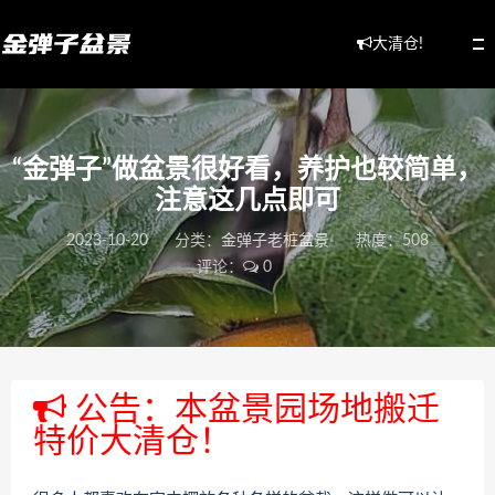
大清仓!
“金弹子”做盆景很好看，养护也较简单，
注意这几点即可
2023-10-20
分类：
金弹子老桩盆景
热度：508
评论：
0
公告：本盆景园场地搬迁
特价大清仓！