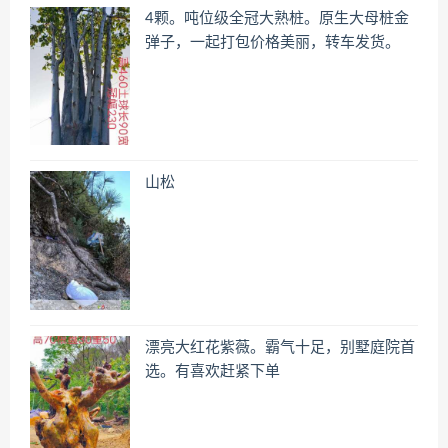
4颗。吨位级全冠大熟桩。原生大母桩金
弹子，一起打包价格美丽，转车发货。
山松
漂亮大红花紫薇。霸气十足，别墅庭院首
选。有喜欢赶紧下单