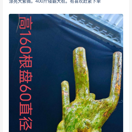
漂亮大紫薇。400斤矮霸大桩。有喜欢赶紧下单