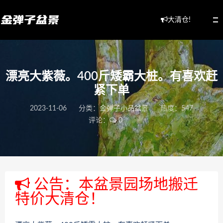
大清仓!
漂亮大紫薇。400斤矮霸大桩。有喜欢赶
紧下单
2023-11-06
分类：
金弹子小品盆景
热度：547
评论：
0
公告：本盆景园场地搬迁
特价大清仓！