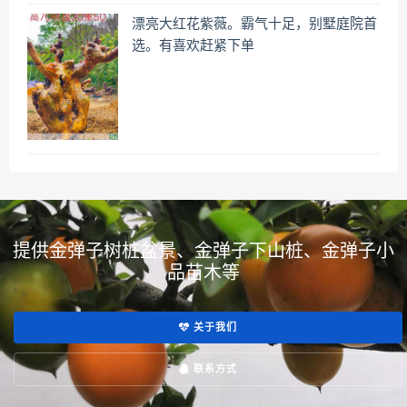
漂亮大红花紫薇。霸气十足，别墅庭院首
选。有喜欢赶紧下单
提供金弹子树桩盆景、金弹子下山桩、金弹子小
品苗木等
关于我们
联系方式