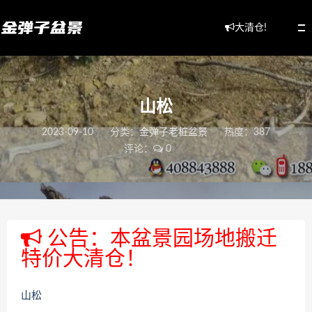
大清仓!
山松
2023-09-10
分类：
金弹子老桩盆景
热度：387
评论：
0
公告：本盆景园场地搬迁
特价大清仓！
山松