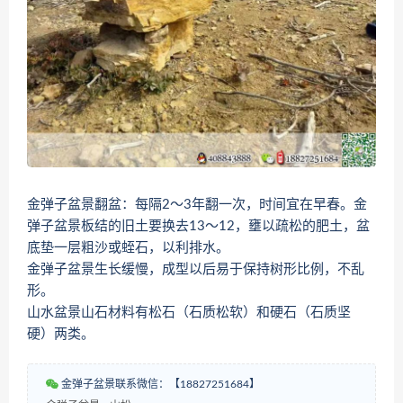
金弹子盆景翻盆：每隔2～3年翻一次，时间宜在早春。金
弹子盆景板结的旧土要换去13～12，壅以疏松的肥土，盆
底垫一层粗沙或蛭石，以利排水。
金弹子盆景生长缓慢，成型以后易于保持树形比例，不乱
形。
山水盆景山石材料有松石（石质松软）和硬石（石质坚
硬）两类。
金弹子盆景联系微信：【18827251684】