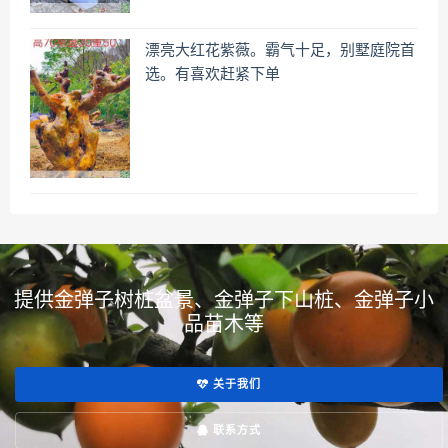
漂亮大红花紫薇。霸气十足，别墅庭院首
选。有喜欢赶紧下单
提供金弹子树桩盆景、金弹子下山桩、金弹子小
品苗木等
关于我们
联系方式