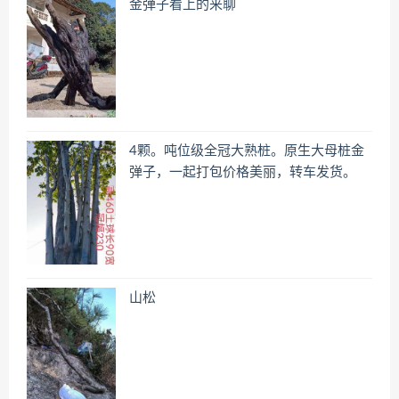
金弹子看上的来聊
4颗。吨位级全冠大熟桩。原生大母桩金
弹子，一起打包价格美丽，转车发货。
山松