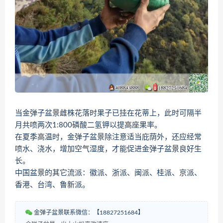
当金弹子盆景雌株花落时果子已挂在花蒂上，此时可隔半
月共喷两次1:800磷酸二氢钾以提高座果率。
在夏季高温时，金弹子盆景除注意适当庇荫外，还应经常
喷水、浇水，增加空气湿度，才能促进金弹子盆景良好生
长。
中国盆景的其它流派：徽派、浙派、闽派、桂派、京派、
香港、台湾、鲁新派。
金弹子盆景联系微信：【18827251684】