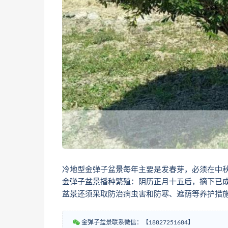
冷地型金弹子盆景每年主要是发春芽，必须在中
金弹子盆景播种繁殖：阴历正月十五后，摘下已
盆景还须采取防治病虫害和防寒、遮荫等养护措
金弹子盆景联系微信：【18827251684】