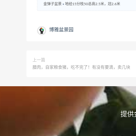
金弹子盆景
»
地经15分枝50总高2.5米，冠2.6米
博雅盆景园
上一篇
腊肉，自家粮食猪，吃不完了！有没有要滴，卖几块
提供