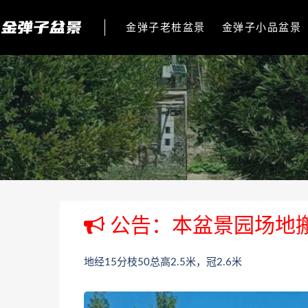
金弹子老桩盆景
金弹子小品盆景
公告：本盆景园场地
地经15分枝50总高2.5米，冠2.6米