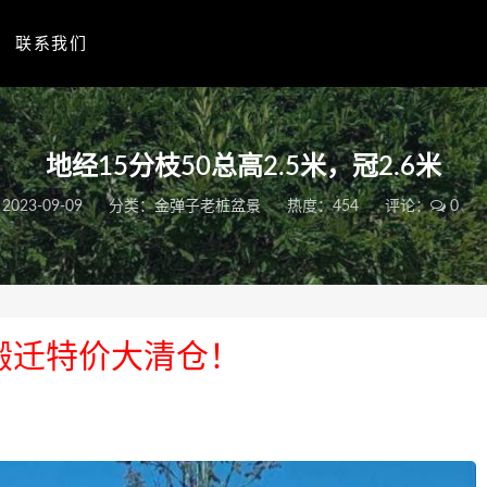
联系我们
地经15分枝50总高2.5米，冠2.6米
2023-09-09
分类：
金弹子老桩盆景
热度：454
评论：
0
搬迁特价大清仓！