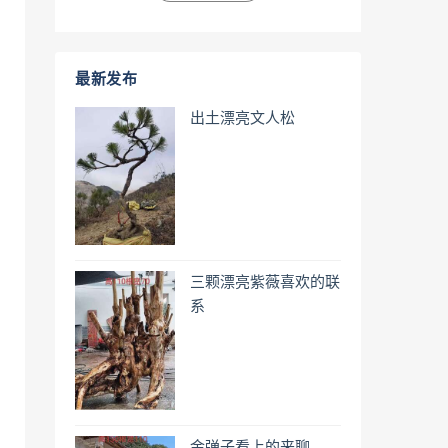
最新发布
出土漂亮文人松
三颗漂亮紫薇喜欢的联
系
金弹子看上的来聊