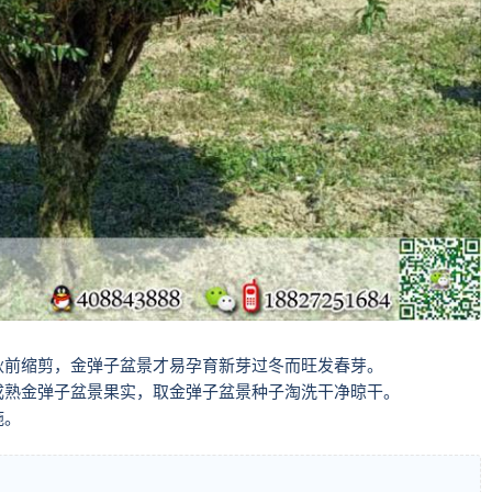
秋前缩剪，金弹子盆景才易孕育新芽过冬而旺发春芽。
成熟金弹子盆景果实，取金弹子盆景种子淘洗干净晾干。
施。