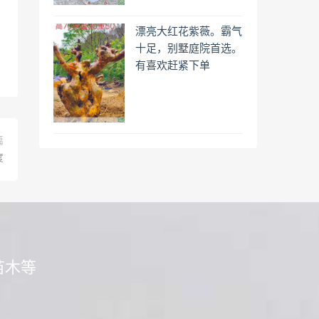
漂亮大红花紫薇。霸气
十足，别墅庭院首选。
有喜欢赶紧下单
篇
度
苗木等